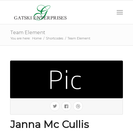
Team Element
You are here:
Home
/
Shortcodes
/
Team Element
Janna Mc Cullis