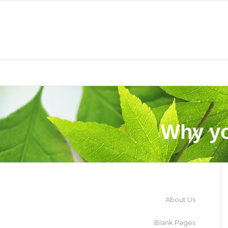
Why yo
About Us
Blank Pages