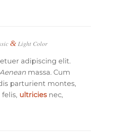
&
ssic
Light Color
etuer adipiscing elit.
Aenean
massa. Cum
dis parturient montes,
felis,
ultricies
nec,